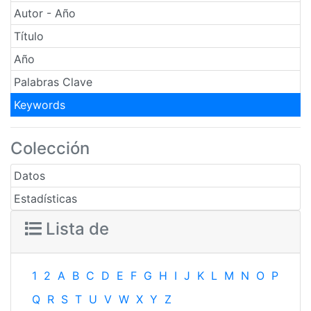
Autor - Año
Título
Año
Palabras Clave
Keywords
Colección
Datos
Estadísticas
Lista de
1
2
A
B
C
D
E
F
G
H
I
J
K
L
M
N
O
P
Q
R
S
T
U
V
W
X
Y
Z