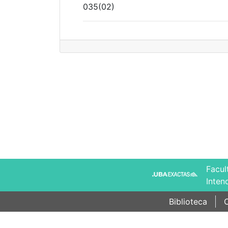
035(02)
Facul
Inten
Biblioteca
C