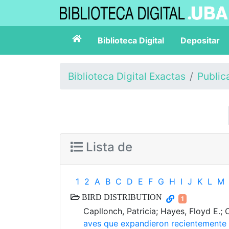
Biblioteca Digital
Depositar
Biblioteca Digital Exactas
Public
Lista de
1
2
A
B
C
D
E
F
G
H
I
J
K
L
M
BIRD DISTRIBUTION
1
Capllonch, Patricia; Hayes, Floyd E.;
aves que expandieron recientemente s