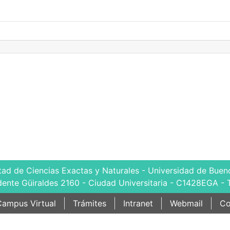
tad de Ciencias Exactas y Naturales - Universidad de Bueno
dente Güiraldes 2160 - Ciudad Universitaria - C1428EGA - 
ampus Virtual
Trámites
Intranet
Webmail
Co