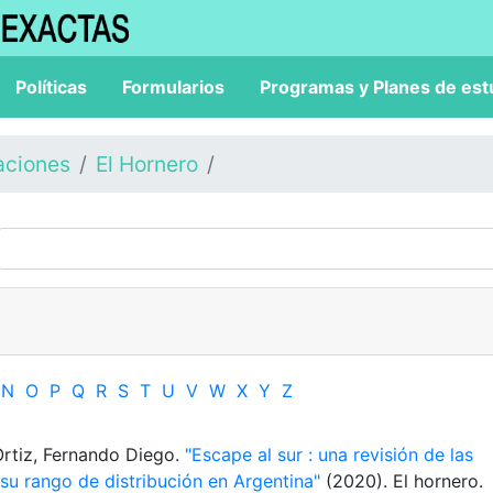
Políticas
Formularios
Programas y Planes de est
aciones
El Hornero
N
O
P
Q
R
S
T
U
V
W
X
Y
Z
 Ortiz, Fernando Diego.
"Escape al sur : una revisión de las
u rango de distribución en Argentina"
(2020). El hornero.