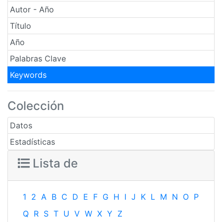
Autor - Año
Título
Año
Palabras Clave
Keywords
Colección
Datos
Estadísticas
Lista de
1
2
A
B
C
D
E
F
G
H
I
J
K
L
M
N
O
P
Q
R
S
T
U
V
W
X
Y
Z