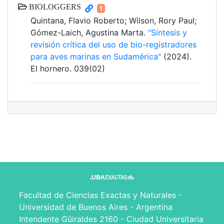
BIOLOGGERS
1
Quintana, Flavio Roberto; Wilson, Rory Paul;
Gómez-Laich, Agustina Marta.
"Síntesis y
revisión crítica del uso de bio-registradores
para aves marinas en Sudamérica"
(2024).
El hornero. 039(02)
Facultad de Ciencias Exactas y Naturales -
Universidad de Buenos Aires - Argentina
Intendente Güiraldes 2160 - Ciudad Universitaria