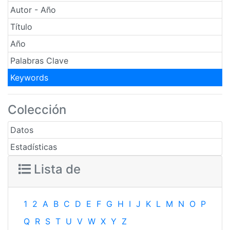
Autor - Año
Título
Año
Palabras Clave
Keywords
Colección
Datos
Estadísticas
Lista de
1
2
A
B
C
D
E
F
G
H
I
J
K
L
M
N
O
P
Q
R
S
T
U
V
W
X
Y
Z