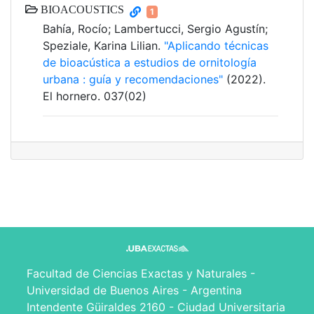
BIOACOUSTICS
1
Bahía, Rocío; Lambertucci, Sergio Agustín;
Speziale, Karina Lilian.
"Aplicando técnicas
de bioacústica a estudios de ornitología
urbana : guía y recomendaciones"
(2022).
El hornero. 037(02)
Facultad de Ciencias Exactas y Naturales -
Universidad de Buenos Aires - Argentina
Intendente Güiraldes 2160 - Ciudad Universitaria