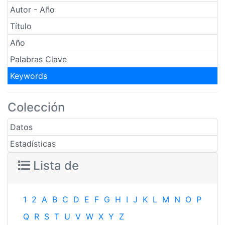
Autor - Año
Título
Año
Palabras Clave
Keywords
Colección
Datos
Estadísticas
Lista de
1
2
A
B
C
D
E
F
G
H
I
J
K
L
M
N
O
P
Q
R
S
T
U
V
W
X
Y
Z