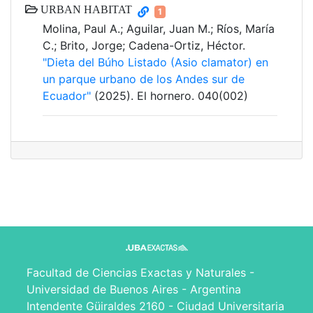
URBAN HABITAT
1
Molina, Paul A.; Aguilar, Juan M.; Ríos, María
C.; Brito, Jorge; Cadena-Ortiz, Héctor.
"Dieta del Búho Listado (Asio clamator) en
un parque urbano de los Andes sur de
Ecuador"
(2025). El hornero. 040(002)
Facultad de Ciencias Exactas y Naturales -
Universidad de Buenos Aires - Argentina
Intendente Güiraldes 2160 - Ciudad Universitaria