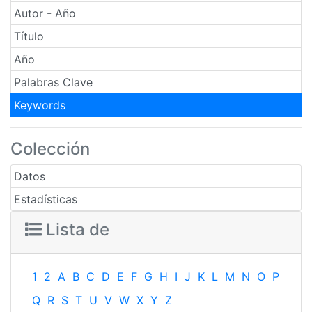
Autor - Año
Título
Año
Palabras Clave
Keywords
Colección
Datos
Estadísticas
Lista de
1
2
A
B
C
D
E
F
G
H
I
J
K
L
M
N
O
P
Q
R
S
T
U
V
W
X
Y
Z