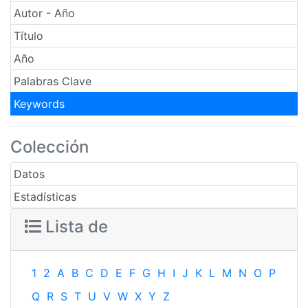
Autor - Año
Título
Año
Palabras Clave
Keywords
Colección
Datos
Estadísticas
Lista de
1
2
A
B
C
D
E
F
G
H
I
J
K
L
M
N
O
P
Q
R
S
T
U
V
W
X
Y
Z