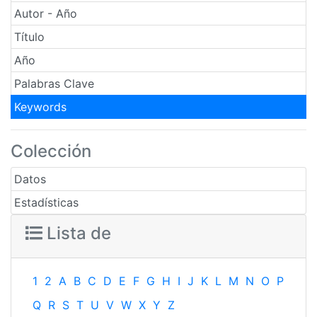
Autor - Año
Título
Año
Palabras Clave
Keywords
Colección
Datos
Estadísticas
Lista de
1
2
A
B
C
D
E
F
G
H
I
J
K
L
M
N
O
P
Q
R
S
T
U
V
W
X
Y
Z