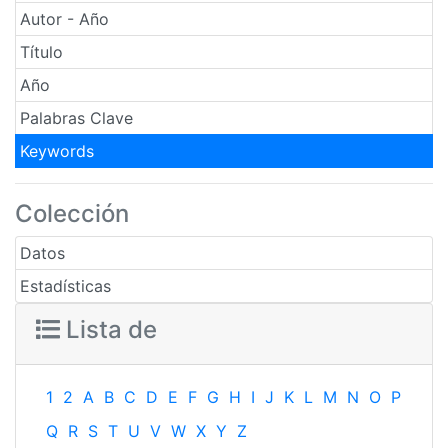
Autor - Año
Título
Año
Palabras Clave
Keywords
Colección
Datos
Estadísticas
Lista de
1
2
A
B
C
D
E
F
G
H
I
J
K
L
M
N
O
P
Q
R
S
T
U
V
W
X
Y
Z