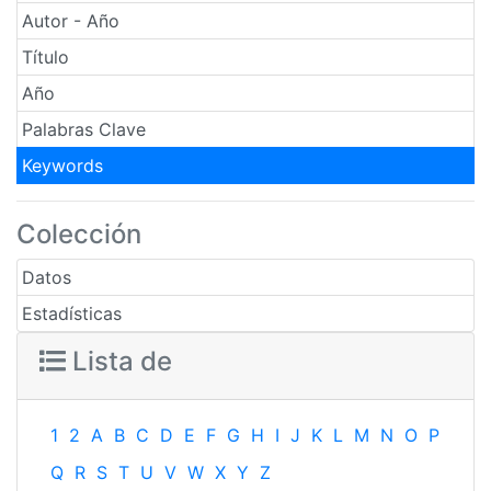
Autor - Año
Título
Año
Palabras Clave
Keywords
Colección
Datos
Estadísticas
Lista de
1
2
A
B
C
D
E
F
G
H
I
J
K
L
M
N
O
P
Q
R
S
T
U
V
W
X
Y
Z