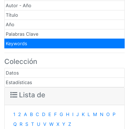
Autor - Año
Título
Año
Palabras Clave
Keywords
Colección
Datos
Estadísticas
Lista de
1
2
A
B
C
D
E
F
G
H
I
J
K
L
M
N
O
P
Q
R
S
T
U
V
W
X
Y
Z