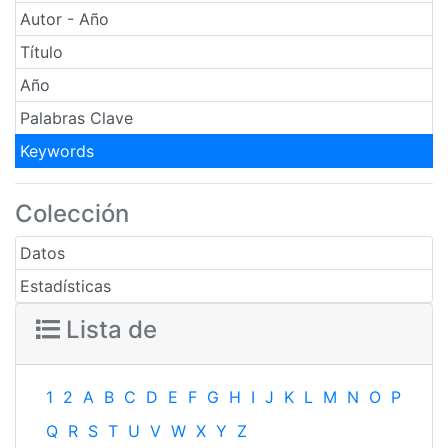
Autor - Año
Título
Año
Palabras Clave
Keywords
Colección
Datos
Estadísticas
Lista de
1
2
A
B
C
D
E
F
G
H
I
J
K
L
M
N
O
P
Q
R
S
T
U
V
W
X
Y
Z