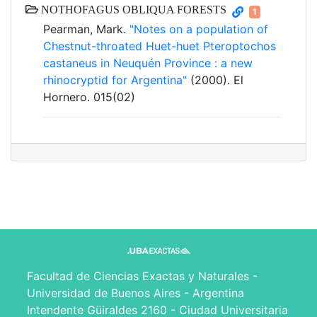
NOTHOFAGUS OBLIQUA FORESTS
1
Pearman, Mark.
"Notes on a population of
Chestnut-throated Huet-huet Pteroptochos
castaneus in Neuquén Province : a new
rhinocryptid for Argentina"
(2000). El
Hornero. 015(02)
Facultad de Ciencias Exactas y Naturales -
Universidad de Buenos Aires - Argentina
Intendente Güiraldes 2160 - Ciudad Universitaria