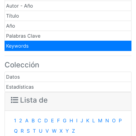
Autor - Año
Título
Año
Palabras Clave
Keywords
Colección
Datos
Estadísticas
Lista de
1
2
A
B
C
D
E
F
G
H
I
J
K
L
M
N
O
P
Q
R
S
T
U
V
W
X
Y
Z