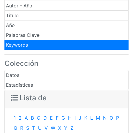
Autor - Año
Título
Año
Palabras Clave
Keywords
Colección
Datos
Estadísticas
Lista de
1
2
A
B
C
D
E
F
G
H
I
J
K
L
M
N
O
P
Q
R
S
T
U
V
W
X
Y
Z