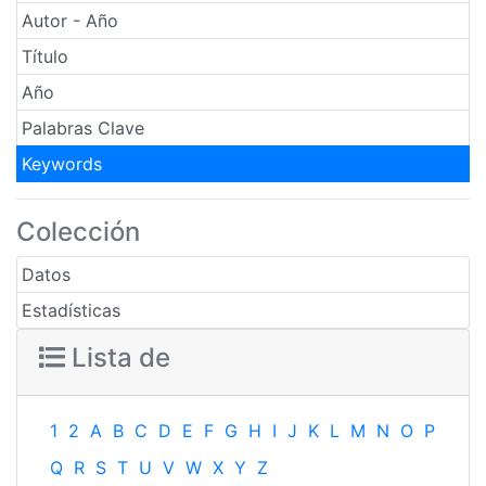
Autor - Año
Título
Año
Palabras Clave
Keywords
Colección
Datos
Estadísticas
Lista de
1
2
A
B
C
D
E
F
G
H
I
J
K
L
M
N
O
P
Q
R
S
T
U
V
W
X
Y
Z