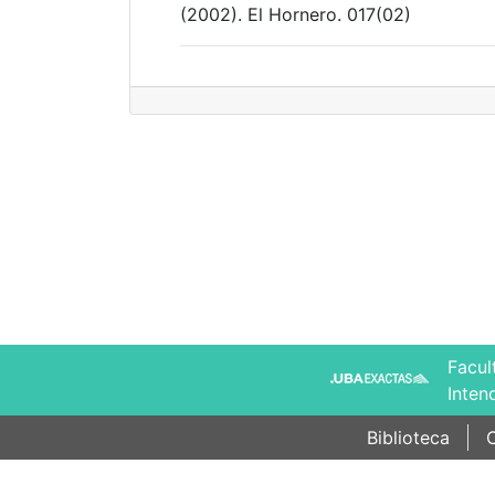
(2002). El Hornero. 017(02)
Facul
Inten
Biblioteca
C