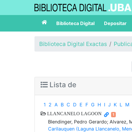
Biblioteca Digital
Depositar
Biblioteca Digital Exactas
Public
Lista de
1
2
A
B
C
D
E
F
G
H
I
J
K
L
M
LLANCANELO LAGOON
1
Blendinger, Pedro Gerardo; Alvarez, 
Carilauquen (Laguna Llancanelo, Mend