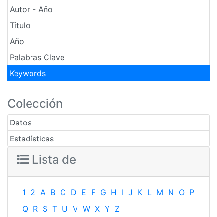
Autor - Año
Título
Año
Palabras Clave
Keywords
Colección
Datos
Estadísticas
Lista de
1
2
A
B
C
D
E
F
G
H
I
J
K
L
M
N
O
P
Q
R
S
T
U
V
W
X
Y
Z