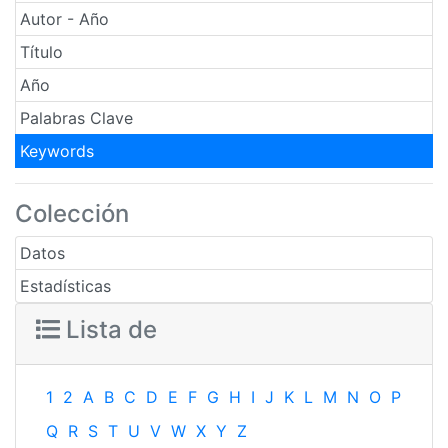
Autor - Año
Título
Año
Palabras Clave
Keywords
Colección
Datos
Estadísticas
Lista de
1
2
A
B
C
D
E
F
G
H
I
J
K
L
M
N
O
P
Q
R
S
T
U
V
W
X
Y
Z