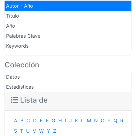
Autor - Año
Título
Año
Palabras Clave
Keywords
Colección
Datos
Estadísticas
Lista de
A
B
C
D
E
F
G
H
I
J
K
L
M
N
O
P
Q
R
S
T
U
V
W
Y
Z