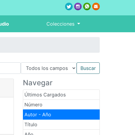
udio
Colecciones
Navegar
Últimos Cargados
Número
Autor - Año
Título
Año