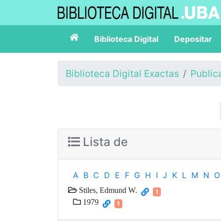
Biblioteca Digital
Depositar
Biblioteca Digital Exactas
Public
Lista de
A
B
C
D
E
F
G
H
I
J
K
L
M
N
O
Stiles, Edmund W.
1
1979
1