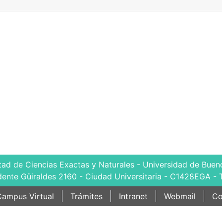
tad de Ciencias Exactas y Naturales - Universidad de Bueno
dente Güiraldes 2160 - Ciudad Universitaria - C1428EGA - 
ampus Virtual
Trámites
Intranet
Webmail
Co