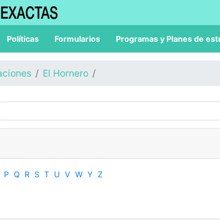
Políticas
Formularios
Programas y Planes de est
aciones
El Hornero
P
Q
R
S
T
U
V
W
Y
Z