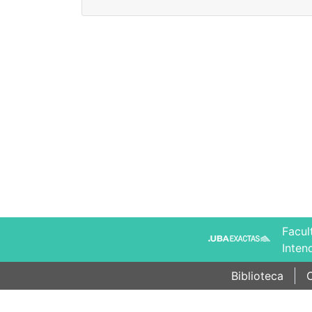
Facul
Inten
Biblioteca
C