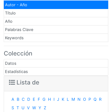
Autor - Año
Título
Año
Palabras Clave
Keywords
Colección
Datos
Estadísticas
Lista de
A
B
C
D
E
F
G
H
I
J
K
L
M
N
O
P
Q
R
S
T
U
V
W
Y
Z