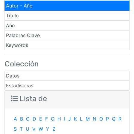
Autor - Año
Título
Año
Palabras Clave
Keywords
Colección
Datos
Estadísticas
Lista de
A
B
C
D
E
F
G
H
I
J
K
L
M
N
O
P
Q
R
S
T
U
V
W
Y
Z