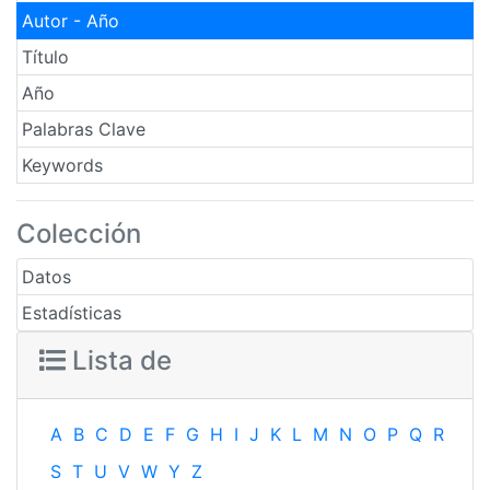
Autor - Año
Título
Año
Palabras Clave
Keywords
Colección
Datos
Estadísticas
Lista de
A
B
C
D
E
F
G
H
I
J
K
L
M
N
O
P
Q
R
S
T
U
V
W
Y
Z