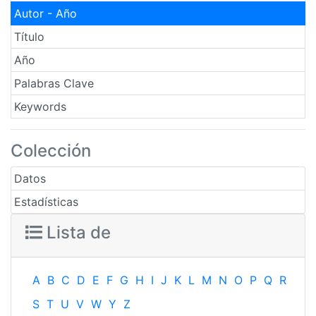
Autor - Año
Título
Año
Palabras Clave
Keywords
Colección
Datos
Estadísticas
Lista de
A
B
C
D
E
F
G
H
I
J
K
L
M
N
O
P
Q
R
S
T
U
V
W
Y
Z