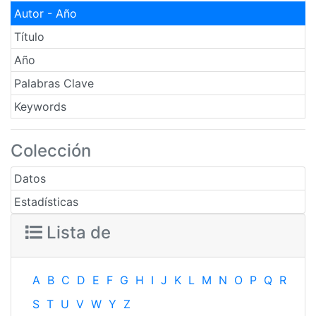
Autor - Año
Título
Año
Palabras Clave
Keywords
Colección
Datos
Estadísticas
Lista de
A
B
C
D
E
F
G
H
I
J
K
L
M
N
O
P
Q
R
S
T
U
V
W
Y
Z