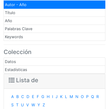
Autor - Año
Título
Año
Palabras Clave
Keywords
Colección
Datos
Estadísticas
Lista de
A
B
C
D
E
F
G
H
I
J
K
L
M
N
O
P
Q
R
S
T
U
V
W
Y
Z