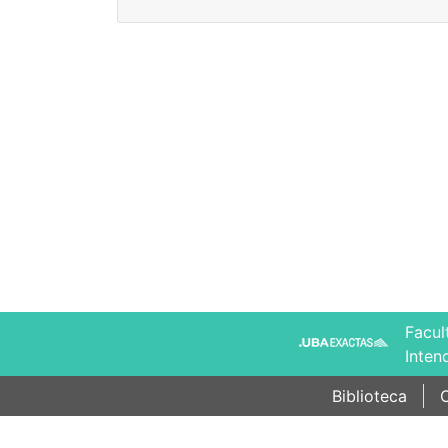
Facul
Inten
Biblioteca
C