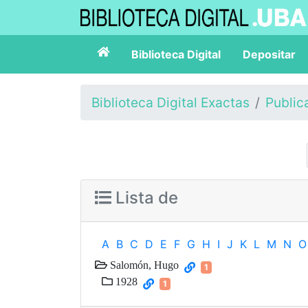
Biblioteca Digital
Depositar
Biblioteca Digital Exactas
Public
Lista de
A
B
C
D
E
F
G
H
I
J
K
L
M
N
O
Salomón, Hugo
1
1928
1