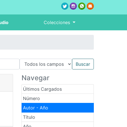
udio
Colecciones
Navegar
Últimos Cargados
Número
Autor - Año
Título
Año