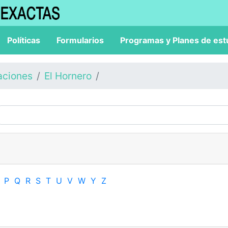
Políticas
Formularios
Programas y Planes de est
aciones
El Hornero
P
Q
R
S
T
U
V
W
Y
Z