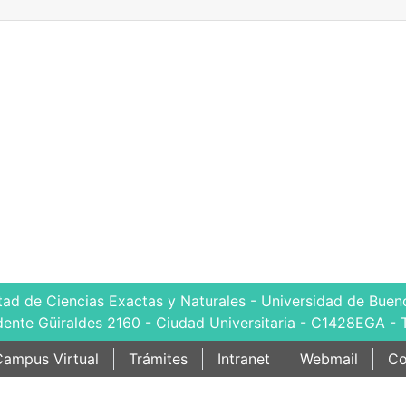
tad de Ciencias Exactas y Naturales - Universidad de Bueno
dente Güiraldes 2160 - Ciudad Universitaria - C1428EGA - 
ampus Virtual
Trámites
Intranet
Webmail
Co