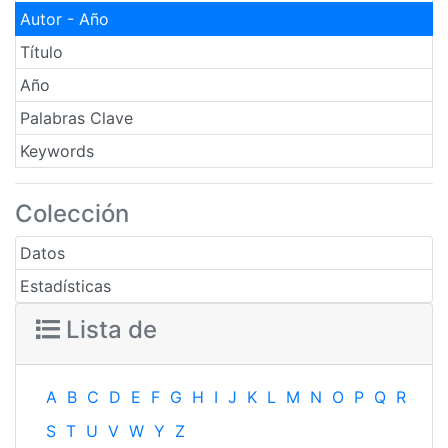
Autor - Año
Título
Año
Palabras Clave
Keywords
Colección
Datos
Estadísticas
Lista de
A
B
C
D
E
F
G
H
I
J
K
L
M
N
O
P
Q
R
S
T
U
V
W
Y
Z