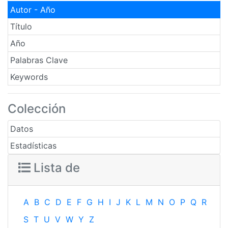
Autor - Año
Título
Año
Palabras Clave
Keywords
Colección
Datos
Estadísticas
Lista de
A
B
C
D
E
F
G
H
I
J
K
L
M
N
O
P
Q
R
S
T
U
V
W
Y
Z