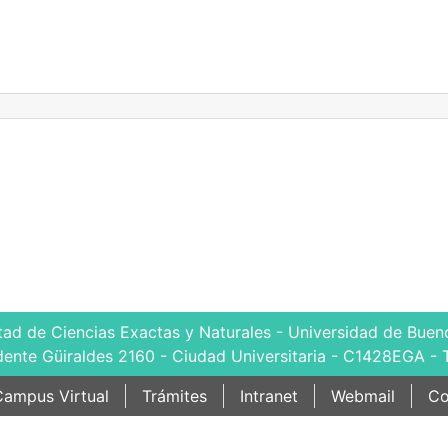
tad de Ciencias Exactas y Naturales - Universidad de Bueno
dente Güiraldes 2160 - Ciudad Universitaria - C1428EGA - 
ampus Virtual
Trámites
Intranet
Webmail
Co