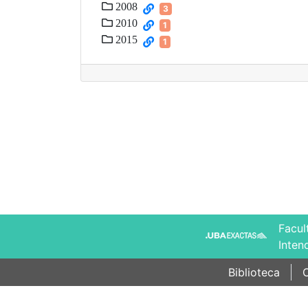
2008
3
2010
1
2015
1
Facul
Inten
Biblioteca
C