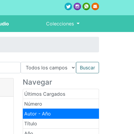
udio
Colecciones
Navegar
Últimos Cargados
Número
Autor - Año
Título
Año