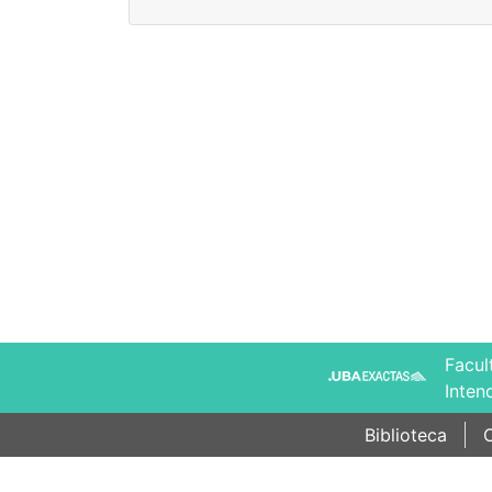
Facul
Inten
Biblioteca
C