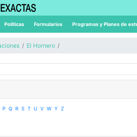
Políticas
Formularios
Programas y Planes de est
aciones
El Hornero
P
Q
R
S
T
U
V
W
Y
Z