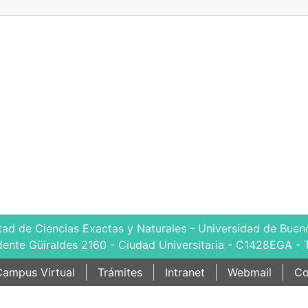
tad de Ciencias Exactas y Naturales - Universidad de Bueno
dente Güiraldes 2160 - Ciudad Universitaria - C1428EGA - 
ampus Virtual
Trámites
Intranet
Webmail
Co