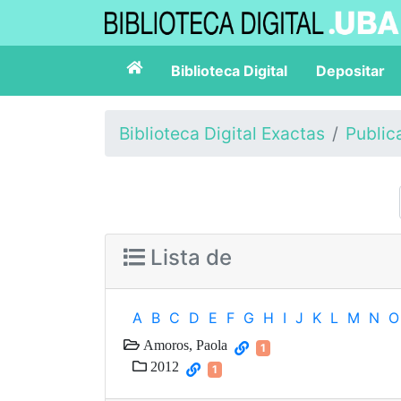
Biblioteca Digital
Depositar
Biblioteca Digital Exactas
Public
Lista de
A
B
C
D
E
F
G
H
I
J
K
L
M
N
O
Amoros, Paola
1
2012
1