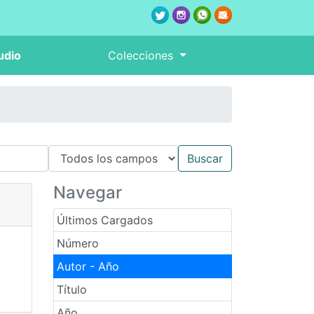
udio
Colecciones
Navegar
Últimos Cargados
Número
Autor - Año
Título
Año