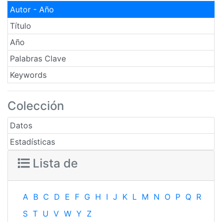
Autor - Año
Título
Año
Palabras Clave
Keywords
Colección
Datos
Estadísticas
Lista de
A
B
C
D
E
F
G
H
I
J
K
L
M
N
O
P
Q
R
S
T
U
V
W
Y
Z