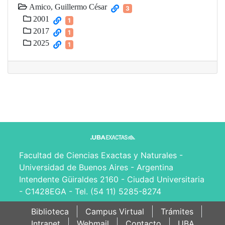
Amico, Guillermo César
3
2001
1
2017
1
2025
1
Facultad de Ciencias Exactas y Naturales -
Universidad de Buenos Aires - Argentina
Intendente Güiraldes 2160 - Ciudad Universitaria
- C1428EGA - Tel. (54 11) 5285-8274
Biblioteca
Campus Virtual
Trámites
Intranet
Webmail
Contacto
UBA