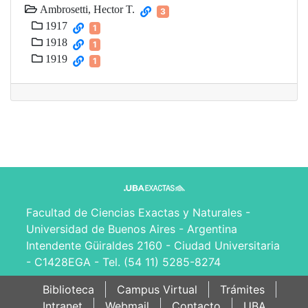
Ambrosetti, Hector T.
3
1917
1
1918
1
1919
1
Facultad de Ciencias Exactas y Naturales -
Universidad de Buenos Aires - Argentina
Intendente Güiraldes 2160 - Ciudad Universitaria
- C1428EGA - Tel. (54 11) 5285-8274
Biblioteca
Campus Virtual
Trámites
Intranet
Webmail
Contacto
UBA