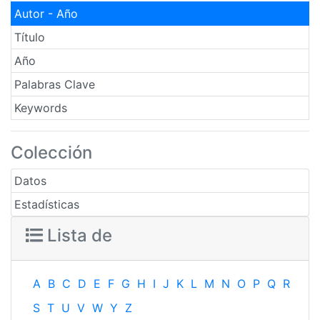
Autor - Año
Título
Año
Palabras Clave
Keywords
Colección
Datos
Estadísticas
Lista de
A
B
C
D
E
F
G
H
I
J
K
L
M
N
O
P
Q
R
S
T
U
V
W
Y
Z