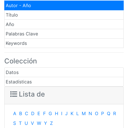
Autor - Año
Título
Año
Palabras Clave
Keywords
Colección
Datos
Estadísticas
Lista de
A
B
C
D
E
F
G
H
I
J
K
L
M
N
O
P
Q
R
S
T
U
V
W
Y
Z