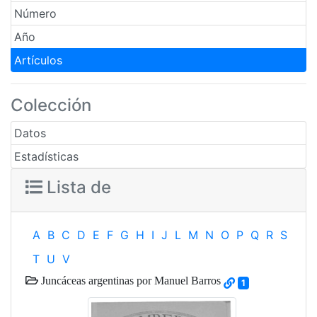
Número
Año
Artículos
Colección
Datos
Estadísticas
Lista de
A
B
C
D
E
F
G
H
I
J
L
M
N
O
P
Q
R
S
T
U
V
Juncáceas argentinas por Manuel Barros
1