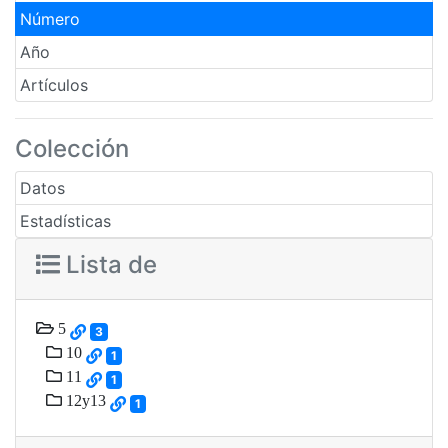
Número
Año
Artículos
Colección
Datos
Estadísticas
Lista de
5
3
10
1
11
1
12y13
1