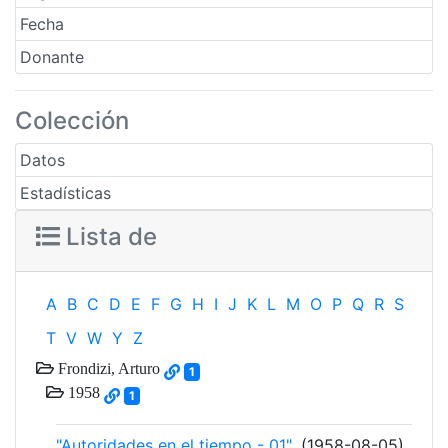
Fecha
Donante
Colección
Datos
Estadísticas
Lista de
A
B
C
D
E
F
G
H
I
J
K
L
M
O
P
Q
R
S
T
V
W
Y
Z
Frondizi, Arturo
1
1958
1
"Autoridades en el tiempo - 01"
. (1958-08-05)