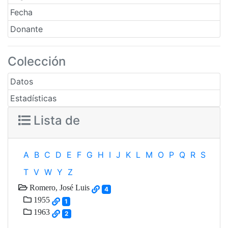
Fecha
Donante
Colección
Datos
Estadísticas
Lista de
A
B
C
D
E
F
G
H
I
J
K
L
M
O
P
Q
R
S
T
V
W
Y
Z
Romero, José Luis
4
1955
1
1963
2