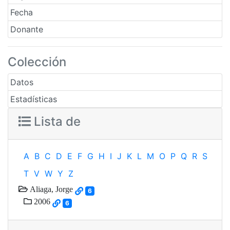
Fecha
Donante
Colección
Datos
Estadísticas
Lista de
A
B
C
D
E
F
G
H
I
J
K
L
M
O
P
Q
R
S
T
V
W
Y
Z
Aliaga, Jorge
6
2006
6