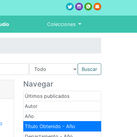
udio
Colecciones
Navegar
Últimos publicados
Autor
Año
co
Título Obtenido - Año
Departamento - Año