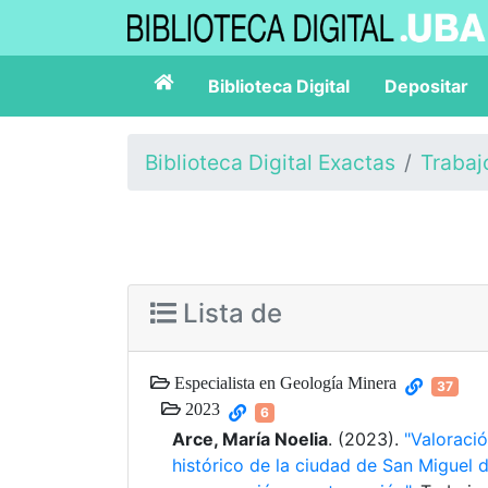
Biblioteca Digital
Depositar
Biblioteca Digital Exactas
Trabaj
Lista de
Especialista en Geología Minera
37
2023
6
Arce, María Noelia
. (2023).
"Valoraci
histórico de la ciudad de San Miguel