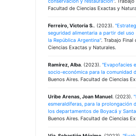
conservación y restauración"
. Trabajo
Facultad de Ciencias Exactas y Natura
Ferreiro, Victoria S.
. (2023).
"Estrateg
seguridad alimentaria a partir del uso
la República Argentina"
. Trabajo Final
Ciencias Exactas y Naturales.
Ramírez, Alba
. (2023).
"Evapofacies e
socio-económica para la comunidad 
Buenos Aires. Facultad de Ciencias Ex
Uribe Arenas, Joan Manuel
. (2023).
"
esmeraldíferas, para la prolongación
los departamentos de Boyacá y Santa
Buenos Aires. Facultad de Ciencias Ex
Via, Sebastián Máximo
. (2023).
"Evalu