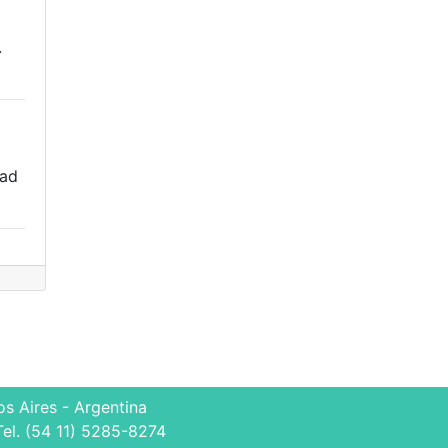
.
dad
s Aires - Argentina
Tel. (54 11) 5285-8274