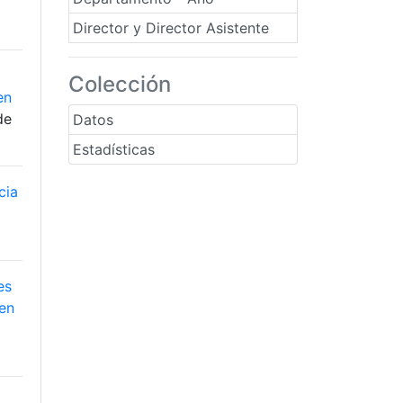
Director y Director Asistente
Colección
en
de
Datos
Estadísticas
cia
es
 en