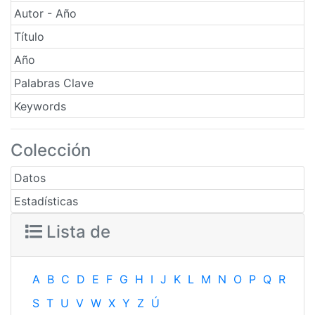
Autor - Año
Título
Año
Palabras Clave
Keywords
Colección
Datos
Estadísticas
Lista de
A
B
C
D
E
F
G
H
I
J
K
L
M
N
O
P
Q
R
S
T
U
V
W
X
Y
Z
Ú