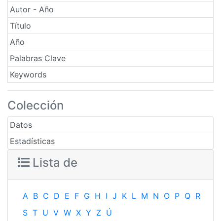
Autor - Año
Título
Año
Palabras Clave
Keywords
Colección
Datos
Estadísticas
Lista de
A
B
C
D
E
F
G
H
I
J
K
L
M
N
O
P
Q
R
S
T
U
V
W
X
Y
Z
Ú