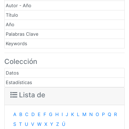
Autor - Año
Título
Año
Palabras Clave
Keywords
Colección
Datos
Estadísticas
Lista de
A
B
C
D
E
F
G
H
I
J
K
L
M
N
O
P
Q
R
S
T
U
V
W
X
Y
Z
Ú