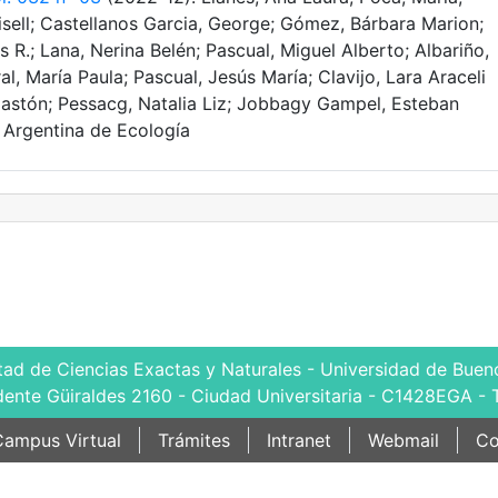
sell; Castellanos Garcia, George; Gómez, Bárbara Marion;
R.; Lana, Nerina Belén; Pascual, Miguel Alberto; Albariño,
al, María Paula; Pascual, Jesús María; Clavijo, Lara Araceli
 Gastón; Pessacg, Natalia Liz; Jobbagy Gampel, Esteban
 Argentina de Ecología
tad de Ciencias Exactas y Naturales - Universidad de Bueno
dente Güiraldes 2160 - Ciudad Universitaria - C1428EGA - 
ampus Virtual
Trámites
Intranet
Webmail
Co