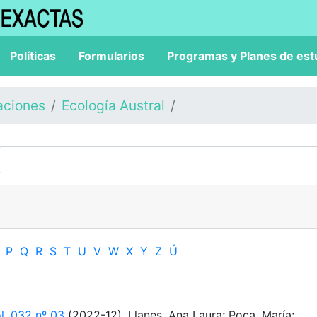
Políticas
Formularios
Programas y Planes de est
aciones
Ecología Austral
P
Q
R
S
T
U
V
W
X
Y
Z
Ú
ol. 032 nº 03
(2022-12). Llanes, Ana Laura; Poca, María;