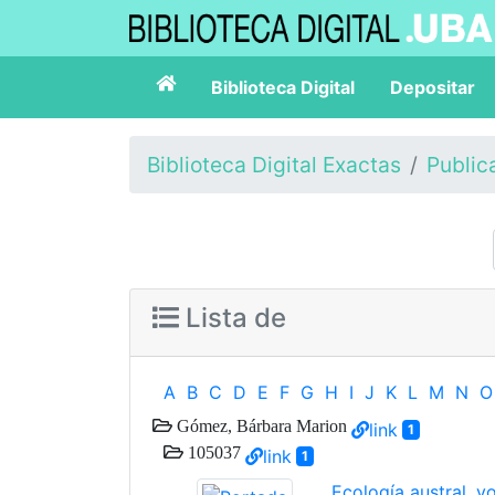
Biblioteca Digital
Depositar
Biblioteca Digital Exactas
Public
Lista de
A
B
C
D
E
F
G
H
I
J
K
L
M
N
O
Gómez, Bárbara Marion
link
1
105037
link
1
Ecología austral, v