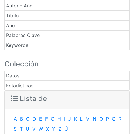
Autor - Año
Título
Año
Palabras Clave
Keywords
Colección
Datos
Estadísticas
Lista de
A
B
C
D
E
F
G
H
I
J
K
L
M
N
O
P
Q
R
S
T
U
V
W
X
Y
Z
Ú