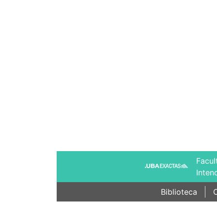
Facul
Inten
Biblioteca
C