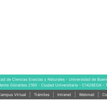
tad de Ciencias Exactas y Naturales - Universidad de Bueno
dente Güiraldes 2160 - Ciudad Universitaria - C1428EGA - 
ampus Virtual
Trámites
Intranet
Webmail
Co