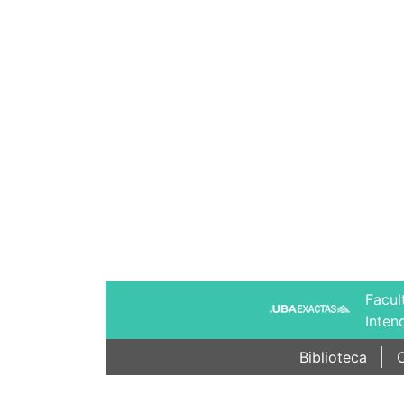
Facul
Inten
Biblioteca
C