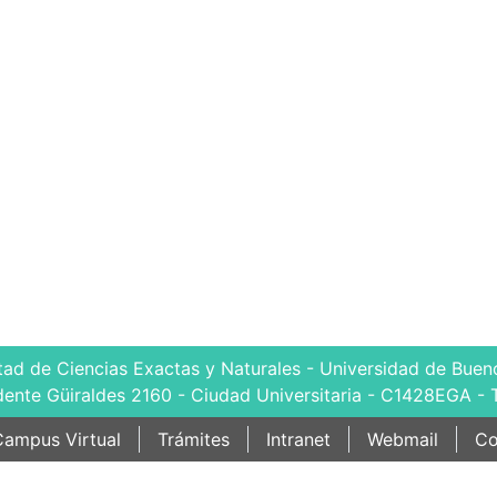
tad de Ciencias Exactas y Naturales - Universidad de Bueno
dente Güiraldes 2160 - Ciudad Universitaria - C1428EGA - 
ampus Virtual
Trámites
Intranet
Webmail
Co