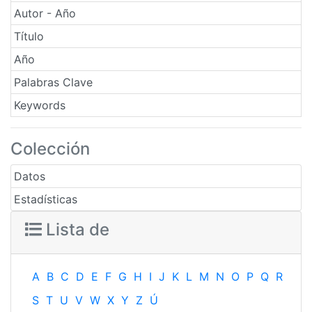
Autor - Año
Título
Año
Palabras Clave
Keywords
Colección
Datos
Estadísticas
Lista de
A
B
C
D
E
F
G
H
I
J
K
L
M
N
O
P
Q
R
S
T
U
V
W
X
Y
Z
Ú