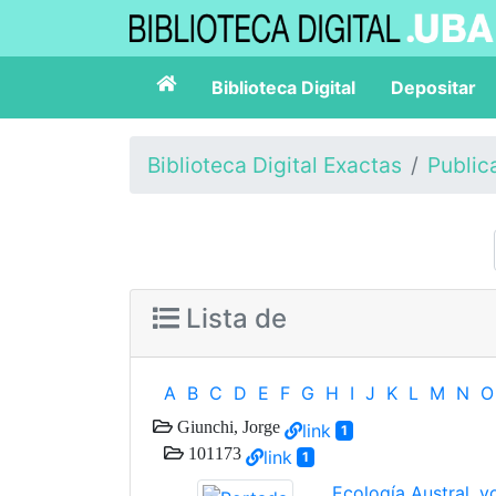
Biblioteca Digital
Depositar
Biblioteca Digital Exactas
Public
Lista de
A
B
C
D
E
F
G
H
I
J
K
L
M
N
O
Giunchi, Jorge
link
1
101173
link
1
Ecología Austral, vo