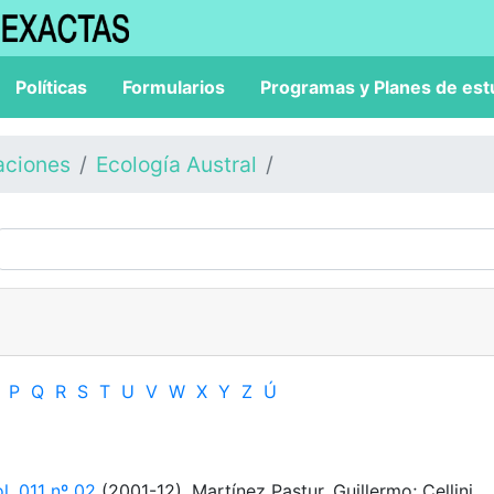
Políticas
Formularios
Programas y Planes de est
aciones
Ecología Austral
P
Q
R
S
T
U
V
W
X
Y
Z
Ú
l. 011 nº 02
(2001-12). Martínez Pastur, Guillermo; Cellini,