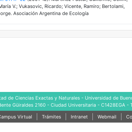
María V.; Vukasovic, Ricardo; Vicente, Ramiro; Bertolami,
Jorge. Asociación Argentina de Ecología
tad de Ciencias Exactas y Naturales - Universidad de Bueno
dente Güiraldes 2160 - Ciudad Universitaria - C1428EGA - 
ampus Virtual
Trámites
Intranet
Webmail
Co