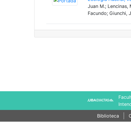
Juan M.; Lencinas, 
Facundo; Giunchi, 
Facul
Inten
Biblioteca
C