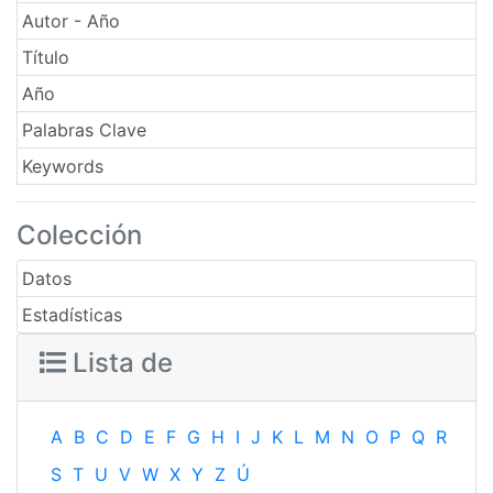
Autor - Año
Título
Año
Palabras Clave
Keywords
Colección
Datos
Estadísticas
Lista de
A
B
C
D
E
F
G
H
I
J
K
L
M
N
O
P
Q
R
S
T
U
V
W
X
Y
Z
Ú